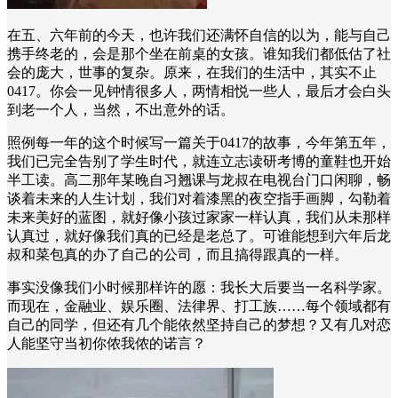
在五、六年前的今天，也许我们还满怀自信的以为，能与自己
携手终老的，会是那个坐在前桌的女孩。谁知我们都低估了社
会的庞大，世事的复杂。原来，在我们的生活中，其实不止
0417。你会一见钟情很多人，两情相悦一些人，最后才会白头
到老一个人，当然，不出意外的话。
照例每一年的这个时候写一篇关于0417的故事，今年第五年，
我们已完全告别了学生时代，就连立志读研考博的童鞋也开始
半工读。高二那年某晚自习翘课与龙叔在电视台门口闲聊，畅
谈着未来的人生计划，我们对着漆黑的夜空指手画脚，勾勒着
未来美好的蓝图，就好像小孩过家家一样认真，我们从未那样
认真过，就好像我们真的已经是老总了。可谁能想到六年后龙
叔和菜包真的办了自己的公司，而且搞得跟真的一样。
事实没像我们小时候那样许的愿：我长大后要当一名科学家。
而现在，金融业、娱乐圈、法律界、打工族……每个领域都有
自己的同学，但还有几个能依然坚持自己的梦想？又有几对恋
人能坚守当初你侬我侬的诺言？