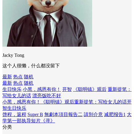
Jacky Tong
这个人很懒，什么都没留下
最新
热点
随机
最新
热点
随机
生日快乐
小黑，感恩有你！
开智
《聪明镇》观后
重新提笔：
写给女儿的话
漂亮饭吃不好
小黑，感恩有你！
《聪明镇》观后
重新提笔：写给女儿的话
开
智
生日快乐
啓程，返程
Super B
無劇本項目報告二
請別介意
减肥报告1
大
学第一部执导短片《寻》
分类