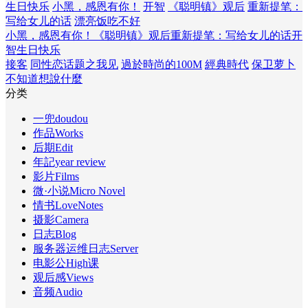
生日快乐
小黑，感恩有你！
开智
《聪明镇》观后
重新提笔：
写给女儿的话
漂亮饭吃不好
小黑，感恩有你！
《聪明镇》观后
重新提笔：写给女儿的话
开
智
生日快乐
接客
同性恋话题之我见
過於時尚的100M
經典時代
保卫萝卜
不知道想說什麼
分类
一兜doudou
作品Works
后期Edit
年記year review
影片Films
微·小说Micro Novel
情书LoveNotes
摄影Camera
日志Blog
服务器运维日志Server
电影公High课
观后感Views
音频Audio