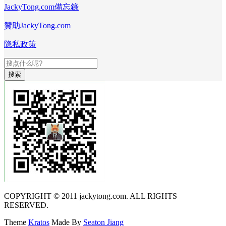
JackyTong.com備忘錄
贊助JackyTong.com
隐私政策
搜索
COPYRIGHT © 2011 jackytong.com. ALL RIGHTS
RESERVED.
Theme
Kratos
Made By
Seaton Jiang