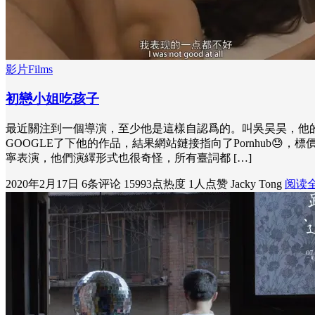
影片Films
初戀小姐吃孩子
最近關注到一個導演，至少他是這樣自認爲的。叫吳昊昊，他
GOOGLE了下他的作品，結果網站鏈接指向了Pornhub
寧表演，他們演繹形式也很奇怪，所有臺詞都 […]
2020年2月17日
6条评论
15993点热度
1人点赞
Jacky Tong
阅读