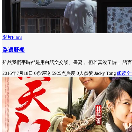
影片Films
路邊野餐
雖然我們平時都是用白話文交談、書寫， 但若真沒了詩， 語
2016年7月18日
0条评论
5925点热度
0人点赞
Jacky Tong
阅读全