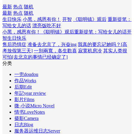
最新
热点
随机
最新
热点
随机
生日快乐
小黑，感恩有你！
开智
《聪明镇》观后
重新提笔：
写给女儿的话
漂亮饭吃不好
小黑，感恩有你！
《聪明镇》观后
重新提笔：写给女儿的话
开
智
生日快乐
售后恐惧症
准备去北京了，兴奋ing
我真的要忘记她吗？[高
考放假第三天]
一別兩寬，各生歡喜
寂寞机房冷
其实人类很
可怕[去北京的事情已经确定了]
分类
一兜doudou
作品Works
后期Edit
年記year review
影片Films
微·小说Micro Novel
情书LoveNotes
摄影Camera
日志Blog
服务器运维日志Server