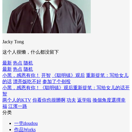
Jacky Tong
这个人很懒，什么都没留下
最新
热点
随机
最新
热点
随机
小黑，感恩有你！
开智
《聪明镇》观后
重新提笔：写给女儿
的话
漂亮饭吃不好
参加了个创投
小黑，感恩有你！
《聪明镇》观后
重新提笔：写给女儿的话
开
智
两个人的KTV
你看你也很髒啊
功夫
返学啦
換個角度選擇幸
福
江濱一路
分类
一兜doudou
作品Works