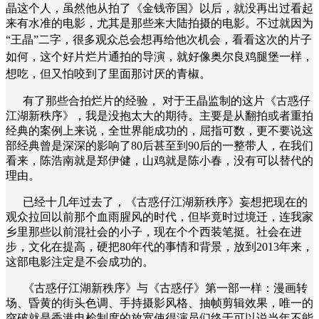
晶这个人，虽然他从拍了《金钱帝国》以后，就没再出过看起
来有水准的电影，尤其是那些来大陆拍摄的电影。不过就因为
“王晶”二字，很多观众总会想再
给他次机会，看看这次的片子
如何，这个好片烂片通拍的导演，就好像奥尔良鸡腿堡一样，
想吃，但又怕咬到了里面那讨厌的青椒。
有了那些合拍烂片的经验， 对于王晶监制的这片《古惑仔
江湖新秩序》，我是没抱太大的期待。主要是从翻拍或者重拍
经典的案例上来说，全世界能成功的，屈指可数，更不要说这
部经典曾是深深的影响了80后甚至到90后的一整带人，在我们
看来，陈浩南就是郑伊健，山鸡就是陈小春，没有可以替代的
理由。
已经十几年过去了，《古惑仔江湖新秩序》妄想把现在的
观众拉回以前那个血雨腥风的时代，但毕竟时过境迁，连我家
乡里那些以前混社会的小子，现在个个西装笔挺。社会在进
步，文化在提高，硬把80年代的事情和背景，放到2013年来，
这部电影注定是不会成功的。
《古惑仔江湖新秩序
》与《古惑仔》第一部一样：漫画转
场、
昏黄的街头色调、手持摄影风格、抽帧剪辑效果，唯一的
突破就是香港电检制度的放宽使得演员们终于可以说当年不能