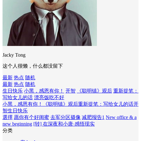
Jacky Tong
这个人很懒，什么都没留下
最新
热点
随机
最新
热点
随机
生日快乐
小黑，感恩有你！
开智
《聪明镇》观后
重新提笔：
写给女儿的话
漂亮饭吃不好
小黑，感恩有你！
《聪明镇》观后
重新提笔：写给女儿的话
开
智
生日快乐
選擇
愿你有个好闺蜜
去军分区摄像
减肥报告1
New office & a
new beginning
[转] 在深夜和小唐·感悟现实
分类