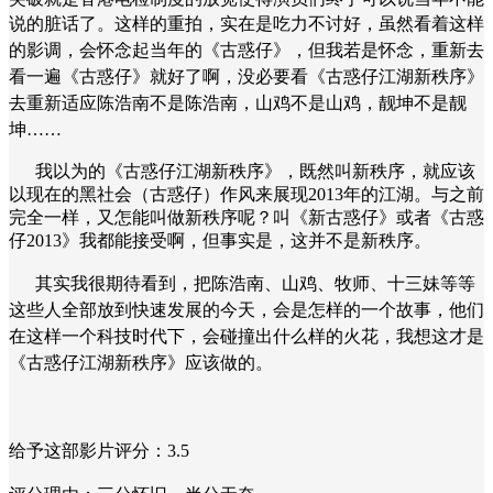
说的脏话了。这样的重拍，实在是
吃力不讨好，虽然看着这样
的影调，会怀念起当年的《古惑仔》，但我若是怀念，重新去
看一遍《古惑仔》就好了啊，没必要看
《古惑仔江湖新秩序
》
去重新适应陈浩南不是陈浩南，山鸡不是山鸡，靓坤不是靓
坤……
我以为的
《古惑仔江湖新秩序
》
，既然叫新秩序，就应该
以现在的黑社会（古惑仔）作风来展现2013年的江湖。与之前
完全一样，又怎能叫做新秩序呢？叫《新古惑仔》或者《古惑
仔2013》我都能接受啊，但事实是，这并不是新秩序。
其实我很期待看到，把陈浩南、山鸡、牧师、十三妹等等
这些人全部放到快速发展的今天，会是怎样的一个故事，他们
在这样一个科技时代下，会碰撞出什么样的火花，我想这才是
《古惑仔江湖新秩序
》应该做的。
给予这部影片评分：3.5