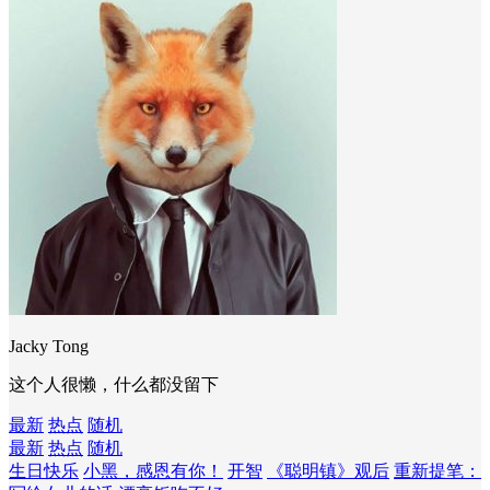
Jacky Tong
这个人很懒，什么都没留下
最新
热点
随机
最新
热点
随机
生日快乐
小黑，感恩有你！
开智
《聪明镇》观后
重新提笔：