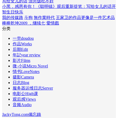
写给女儿的话
漂亮饭吃不好
小黑，感恩有你！
《聪明镇》观后
重新提笔：写给女儿的话
开
智
生日快乐
我的传媒路
斗狗
無作業時代
王家卫的作品更像是一件艺术品
棒棒乾坤2009 ，继续七
愛情戲
分类
一兜doudou
作品Works
后期Edit
年記year review
影片Films
微·小说Micro Novel
情书LoveNotes
摄影Camera
日志Blog
服务器运维日志Server
电影公High课
观后感Views
音频Audio
JackyTong.com備忘錄