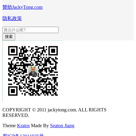
贊助JackyTong.com
隐私政策
搜索
COPYRIGHT © 2011 jackytong.com. ALL RIGHTS
RESERVED.
Theme
Kratos
Made By
Seaton Jiang