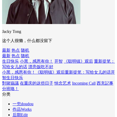
Jacky Tong
这个人很懒，什么都没留下
最新
热点
随机
最新
热点
随机
生日快乐
小黑，感恩有你！
开智
《聪明镇》观后
重新提笔：
写给女儿的话
漂亮饭吃不好
小黑，感恩有你！
《聪明镇》观后
重新提笔：写给女儿的话
开
智
生日快乐
對賭協議
在重庆的这些日子
悼念艺术
Incoming Call
西充記事
分班咯！
分类
一兜doudou
作品Works
后期Edit