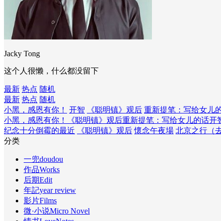
Jacky Tong
这个人很懒，什么都没留下
最新
热点
随机
最新
热点
随机
小黑，感恩有你！
开智
《聪明镇》观后
重新提笔：写给女儿
小黑，感恩有你！
《聪明镇》观后
重新提笔：写给女儿的话
开
纪念十分倒霉的最近
《聪明镇》观后
懷念午夜場
北京之行（
分类
一兜doudou
作品Works
后期Edit
年記year review
影片Films
微·小说Micro Novel