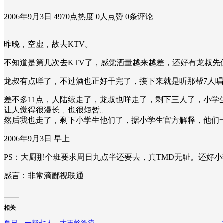
2006年9月3日
4970点热度
0人点赞
0条评论
昨晚，空虚，故去KTV。
不知道是第几次去KTV了，感觉酒量越来越差，还好有龙叔先
龙叔有点咩了，不过酒也正好干完了，接下来就是听那帮7人
差不多11点，人陆续走了，龙叔也咩走了，剩下三人了，小学
让人觉得很漫长，也很短暂。
然后我也走了，剩下小学生他们了，据小学生官方解释，他们
2006年9月3日 早上
PS：大厨那个班要求周日九点半还要去，真TMD无耻。还好
感言：非常滴鄙视联通
相关
夏日，一帮七人，大王岭漂流