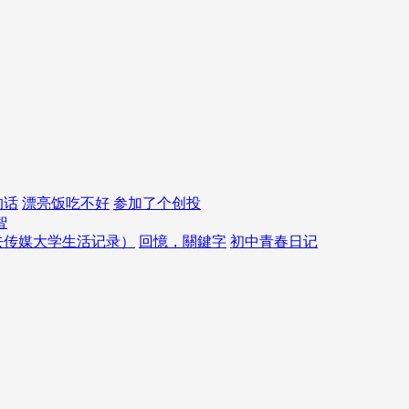
的话
漂亮饭吃不好
参加了个创投
智
去传媒大学生活记录）
回憶，關鍵字
初中青春日记