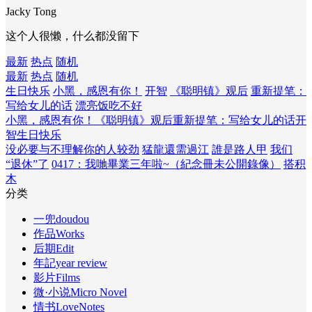
Jacky Tong
这个人很懒，什么都没留下
最新
热点
随机
最新
热点
随机
生日快乐
小黑，感恩有你！
开智
《聪明镇》观后
重新提笔：
写给女儿的话
漂亮饭吃不好
小黑，感恩有你！
《聪明镇》观后
重新提笔：写给女儿的话
开
智
生日快乐
没必要与不理解你的人较劲
猛龍還需過江
誰是路人甲
我们
“退休”了
0417：我哋畢業三年啦~（紀念冊未公開錄像）
搭积
木
分类
一兜doudou
作品Works
后期Edit
年記year review
影片Films
微·小说Micro Novel
情书LoveNotes