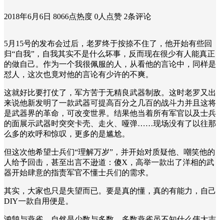
2018年6月6日
8066点热度
0人点赞
2条评论
5月15号的发布会过后，老罗终于按捺不住了，他开始有些回
归“自我”，自我其实不是什么坏事，反而现在很少有人能真正
的做自己。作为一个我很佩服的人，从看他的言论中，同样是
怼人，这次也竟对他的言论有少许的不爽。
这就好比要打仗了，军方苦于无精良武器制敌。这时老罗又出
来说他新发明了一款武器可提高百分之几百的战斗力并且这将
是武器界的革命，可改变世界。结果他当着所有军官以及士兵
的面展示武器时突突卡壳、走火、哑弹……现场没有了以往那
么多的欢呼和惊叹，更多的是尴尬。
但这次他希望士兵们“理解万岁”，并开始对质疑他、嘲笑他的
人给予回击，甚至出言不逊道：傻X，高举一款出了洋相的武
器开始肆意的指责军官不懂士兵们的需求。
其实，大家也只是失望而已。要是真的懂，真的有能力，自己
DIY一款自用便是。
鸿鹄与燕雀，自然是少数与多数，多数燕雀虽不知什么伟大志