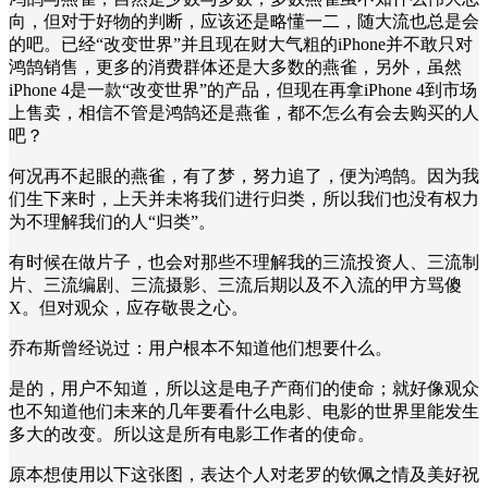
向，但对于好物的判断，应该还是略懂一二，随大流也总是会
的吧。已经“改变世界”并且现在财大气粗的iPhone并不敢只对
鸿鹄销售，更多的消费群体还是大多数的燕雀，另外，虽然
iPhone 4是一款“改变世界”的产品，但现在再拿iPhone 4到市场
上售卖，相信不管是鸿鹄还是燕雀，都不怎么有会去购买的人
吧？
何况再不起眼的燕雀，有了梦，努力追了，便为鸿鹄。因为我
们生下来时，上天并未将我们进行归类，所以我们也没有权力
为不理解我们的人“归类”。
有时候在做片子，也会对那些不理解我的三流投资人、三流制
片、三流编剧、三流摄影、三流后期以及不入流的甲方骂傻
X。但对观众，应存敬畏之心。
乔布斯曾经说过：用户根本不知道他们想要什么。
是的，用户不知道，所以这是电子产商们的使命；就好像观众
也不知道他们未来的几年要看什么电影、电影的世界里能发生
多大的改变。所以这是所有电影工作者的使命。
原本想使用以下这张图，表达个人对老罗的钦佩之情及美好祝