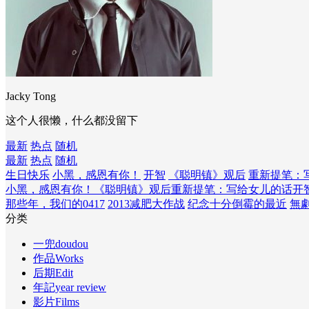
Jacky Tong
这个人很懒，什么都没留下
最新
热点
随机
最新
热点
随机
生日快乐
小黑，感恩有你！
开智
《聪明镇》观后
重新提笔：
小黑，感恩有你！
《聪明镇》观后
重新提笔：写给女儿的话
开
那些年，我们的0417
2013减肥大作战
纪念十分倒霉的最近
無
分类
一兜doudou
作品Works
后期Edit
年記year review
影片Films