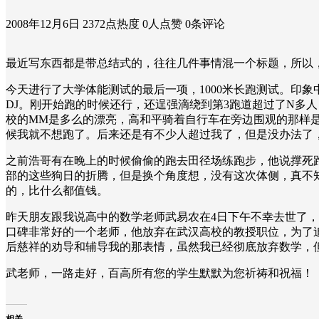
2008年12月6日
2372点热度
0人点赞
0条评论
最近写东西都是带总结式的，往往几件事情混一个标题，所以
今天进行了大学体能测试的最后一项，1000米长跑测试。印
DJ。刚开始跑的时候还行，还逞强滴绕到第3跑道超过了N多
校的MM是多么的漂亮，高和平骑着自行车在旁边围观的那样是多
候我就不想跑了。后来还是有不少人超过我了，但是没办法了
之前浩哥有在晚上的时候偷偷的跑去田径场练跑步，他说撑死
部的这些狗日的折腾，但是换个角度想，没有这次体侧，真不
的，比什么都值钱。
昨天朋友跟我说高中的数学老师武易农在4日下午不幸去世了
口碑非常好的一个老师，他放弃在武汉高校的教授职位，为了
后慈祥的劝导和辅导我的那表情，虽然我已经彻底放弃数学，但
武老师，一路走好，百高所有您的学生默默为您祈祷和祝福！
相关