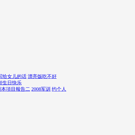
写给女儿的话
漂亮饭吃不好
智
生日快乐
劇本項目報告二
2008军训
约个人