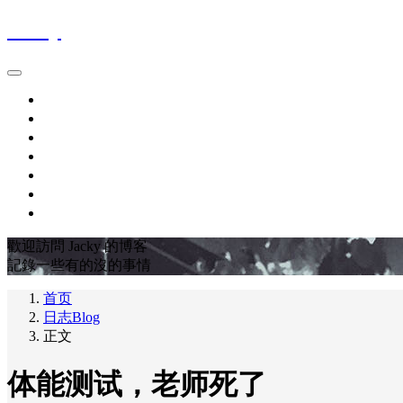
Jacky
首页
時間軸Blog
作品集Works
關於About
最愛電影FavoriteMovies
豆瓣DOUBAN
友链LINKS
歡迎訪問 Jacky 的博客
記錄一些有的沒的事情
首页
日志Blog
正文
体能测试，老师死了