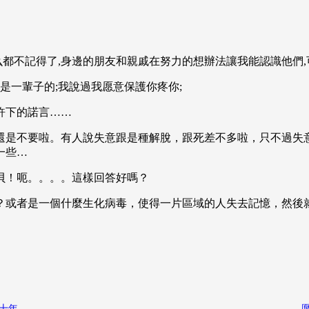
么都不記得了,身邊的朋友和親戚在努力的想辦法讓我能認識他們
是一輩子的;我說過我愿意保護你疼你;
許下的諾言……
還是不要啦。有人說失意跟是種解脫，跟死差不多啦，只不過失
一些…
貝！呃。。。。這樣回答好嗎？
？或者是一個什麼生化病毒，使得一片區域的人失去記憶，然後
十年