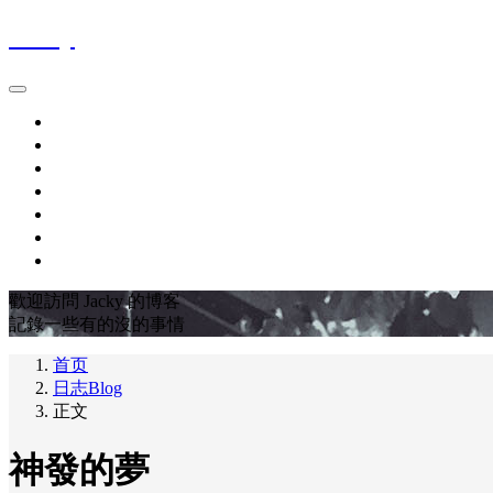
Jacky
首页
時間軸Blog
作品集Works
關於About
最愛電影FavoriteMovies
豆瓣DOUBAN
友链LINKS
歡迎訪問 Jacky 的博客
記錄一些有的沒的事情
首页
日志Blog
正文
神發的夢