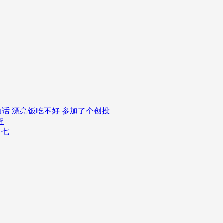
的话
漂亮饭吃不好
参加了个创投
智
，七