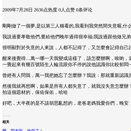
2009年7月28日
2636点热度
0人点赞
0条评论
剛剛做了一個夢,是以第三人稱看的,我看到我突然間失意喔,什
我說過要孝敬他們,要給他們晚年過得很幸福;我說過跟他做兄弟
很明顯對於失意的人來說，人都不記得了，又怎麼會記得自己
醒來後覺得…萬一哪一天我變成這樣了，該怎麼辦啊，唉喲，
一覺起來有幾百號陌生人輪流跟你不停的說他認識你比較郁悶
曾經有人問我，萬一我把她忘了怎麼辦？我說：那就重新認識
然後我就再想啊，如果是所有人都失意了，就我沒失意怎麼辦
拍這個題材的，保佑保佑，哈哈
好吧，大半夜的是不該胡思亂想的，老爸老媽我愛你們，晚安
相关
啊，期末啦，放假了！