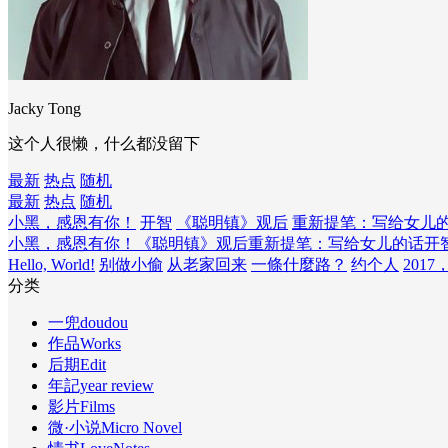
Jacky Tong
这个人很懒，什么都没留下
最新
热点
随机
最新
热点
随机
小黑，感恩有你！
开智
《聪明镇》观后
重新提笔：写给女儿
小黑，感恩有你！
《聪明镇》观后
重新提笔：写给女儿的话
开
Hello, World!
别做小偷
从老家回来
一條什麼路？
约个人
2017
分类
一兜doudou
作品Works
后期Edit
年記year review
影片Films
微·小说Micro Novel