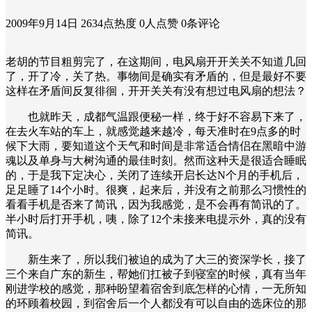
2009年9月14日
2634点热度
0人点赞
0条评论
老胡的节目粗剪完了，在这期间，电风扇开开关关不知道几回
了，开了冷，关了热。事物间是确实有矛盾的，但是最好不要
这样在矛盾间反复徘徊，开开关关有没有想过电风扇的想法？
也就昨天，成都气温跟便秘一样，终于好不容易下来了，
在去火车站的车上，就感觉越来越冷，每天准时在9点多的时
候下大雨，要知道这个天气和时间是非常适合情侣在黑暗中游
魂以及单身与大树沟通的最佳时刻。然而这种天是很适合睡眠
的，于是我下定决心，关闭了连续开启长达N个月的手机后，
足足睡了14个小时。很爽，起来后，并没有之前那么习惯性的
看看手机是否来了简讯，因为我感觉，是不会再有简讯的了。
半小时后打开手机，咦，除了12个未接来电提示外，真的没有
简讯。
新生来了，所以我们被迫的成为了大三的资深学长，接了
三个来自广东的新生，帮她们扛被子到寝室的时候，真有当年
刚进学校的感觉，那种盼望着宿舍到底怎样的心情，一无所知
的环顾着校园，到宿舍后一个人都没有可以自由的选床位的那