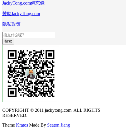
JackyTong.com備忘錄
贊助JackyTong.com
隐私政策
搜索
COPYRIGHT © 2011 jackytong.com. ALL RIGHTS
RESERVED.
Theme
Kratos
Made By
Seaton Jiang