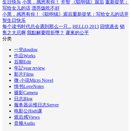
生日快乐
小黑，感恩有你！
开智
《聪明镇》观后
重新提笔：
写给女儿的话
漂亮饭吃不好
小黑，感恩有你！
《聪明镇》观后
重新提笔：写给女儿的话
开
智
生日快乐
每个读书时代总会遇到那么一只...
HELLO 2013
回憶過去
销
售之大忌啊
我點解要咁折墮？
遲來的公平
分类
一兜doudou
作品Works
后期Edit
年記year review
影片Films
微·小说Micro Novel
情书LoveNotes
摄影Camera
日志Blog
服务器运维日志Server
电影公High课
观后感Views
音频Audio