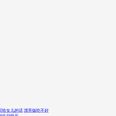
写给女儿的话
漂亮饭吃不好
智
生日快乐