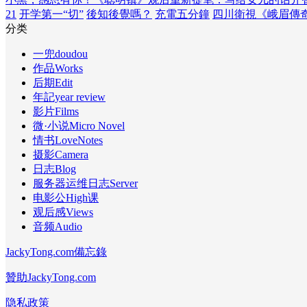
21
开学第一“切”
後知後覺嗎？
充電五分鐘
四川衛視《峨眉傳
分类
一兜doudou
作品Works
后期Edit
年記year review
影片Films
微·小说Micro Novel
情书LoveNotes
摄影Camera
日志Blog
服务器运维日志Server
电影公High课
观后感Views
音频Audio
JackyTong.com備忘錄
贊助JackyTong.com
隐私政策