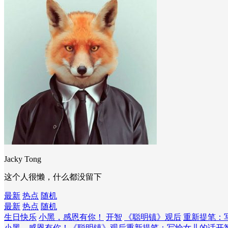
Jacky Tong
这个人很懒，什么都没留下
最新
热点
随机
最新
热点
随机
生日快乐
小黑，感恩有你！
开智
《聪明镇》观后
重新提笔：
小黑，感恩有你！
《聪明镇》观后
重新提笔：写给女儿的话
开