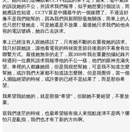
久。她向我們這輛貼著CCTV標誌的車子走了過來，毫不避諱
的訴說她的不公，并請求我們報導，似乎她想要討個說法，而
她應該也知道，CCTV算是中國最牛的一個媒體了。不過這好
像不是我們能幫的，因為我們與新聞部毫無關係，而車上的人
也只想打發她走，可是她還是不放棄，最後她只求我們給他央
視的電話號碼，她自己去訴求。
車上已經沒有人跟她搭話了，只有她不斷的在重複她的請求。
我只好跟她說，讓他看電視的時候留意節目後面的字幕會有出
聯繫方式。最後她無奈的走了，跟2009年我在重慶拍攝紀錄片
時遇到一位農民請求我報導他的不公一樣，他們的眼神充滿失
望。車裡的人都嫌她煩，但是我很想幫她，可是我不知道怎麼
幫她，或許我們大家都不知道該怎麼辦。但是我覺得，當一個
人瀕臨絕望的時候，或許要的已經不是結果了，而是那份希
望。
我希望我給她的，就是那個“希望”，但願她不要絕望，不要放
棄。
當我們迷茫的時候，也最希望能有個人來指點迷津不是嗎？哪
怕只是亂指，我們也才有了新的方向啊。