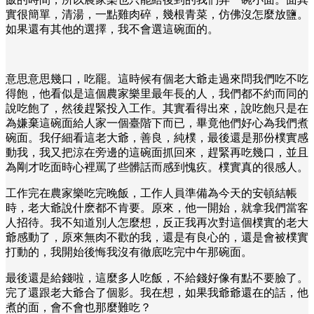
實很簡單，清湯，一點雞肉碎，幾根青菜，仿佛沒怎麼放鹽。
如果還有其他的選擇，我不會選這碗面的。
意思意思幾口，吃罷。這時候有個老大爺走過來問我們吃不吃
得飽，他看似是這個農家樂里最年長的人，我們都不約而同的
說吃飽了，然後趕緊投入工作。其實看得出來，說吃飽只是在
為嫌棄這碗面給人家一個臺階下而已，畢竟他們好心為我們煮
碗面。我仔細看這老大爺，善良，純樸，最後還是那份樸實感
動我，我又把涼在旁邊的這碗面抓回來，趕緊再吃幾口，並且
為剛才吃面時心裡罵了些髒話而感到愧疚。樸實真的很感人。
工作完在農家樂吃完晚飯，工作人員準備為今天的安頓結帳
時，老大爺說什麽都不肯要。原來，他一開始，就拿我們當客
人招待。我不知道別人怎麼想，反正我再次對這個樸實的老大
爺感動了，原來無肉不歡的我，還是有良心的，還是會被樸實
打動的，我開始後悔我沒有徹底吃完中午那碗面。
最後還是給錢啦，這麼多人吃飯，不給錢好像有點不要臉了。
完了還跟老大爺合了個影。我在想，如果我爺爺還在的話，他
煮的面，會不會也那麼難吃？