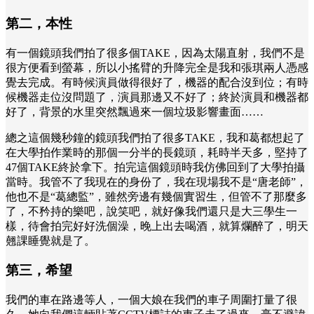
第二，本性
有一個鏡頭我們拍了很多個TAKE，因為太陽直射，我們不是
很方便看到螢幕，所以小搖臂的升降完全是我和張琪兩人憑感
覺去完成。有時候演員做得很好了，機器的配合沒到位；有時
候機器走位沒問題了，演員那邊又不好了；終於演員和機器都
好了，背景的水里突然飄過來一個垃圾影響畫面……
總之這個幾秒鐘的鏡頭我們拍了很多TAKE，我和葛都想起了
在大學拍作業時的那個一分半的長鏡頭，耗時半天多，堅持了
47個TAKE終於拿下。拍完這個鏡頭時我仿佛回到了大學拍攝
當時。我管不了我現在的身份了，我在現場我不是“唐老師”，
他也不是“葛總監”，雖然旁邊有幾個實習生，但管不了那麼多
了，不矜持的樂吧，說笑吧，就好像我們還只是大三學生一
樣，待會拍完好好洗個澡，晚上出去喝酒，就算爛醉了，明天
翹課睡覺就是了。
第三，希望
我們的車在路邊等人，一個大娘在我們的車子周圍打量了很