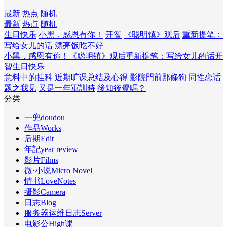
最新
热点
随机
最新
热点
随机
生日快乐
小黑，感恩有你！
开智
《聪明镇》观后
重新提笔：
写给女儿的话
漂亮饭吃不好
小黑，感恩有你！
《聪明镇》观后
重新提笔：写给女儿的话
开
智
生日快乐
意料中的挂科
近期旷课总结及心得
影院門前那條狗
同性恋话
题之我见
又是一年軍訓時
後知後覺嗎？
分类
一兜doudou
作品Works
后期Edit
年記year review
影片Films
微·小说Micro Novel
情书LoveNotes
摄影Camera
日志Blog
服务器运维日志Server
电影公High课