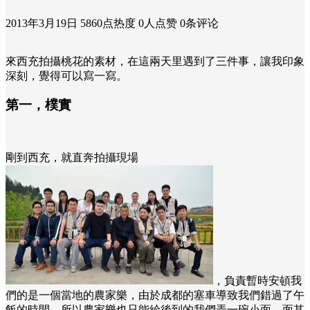
2013年3月19日
5860点热度
0人点赞
0条评论
來西充拍攝桃花的素材，在這兩天里遇到了三件事，讓我印象
深刻，覺得可以寫一寫。
第一，樸實
剛到西充，就直奔拍攝現場
，負責暫時安頓我
們的是一個當地的農家樂，由於成都的塞車導致我們錯過了午
飯的時間，所以農家樂也只能給後到的我們弄一碗小面。面其