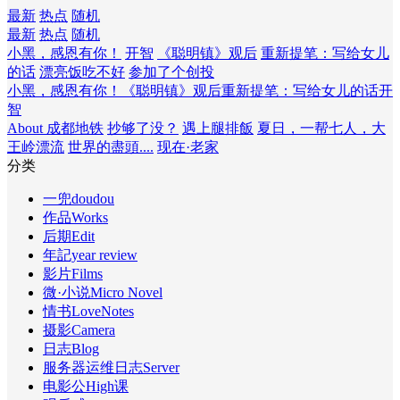
最新
热点
随机
最新
热点
随机
小黑，感恩有你！
开智
《聪明镇》观后
重新提笔：写给女儿
的话
漂亮饭吃不好
参加了个创投
小黑，感恩有你！
《聪明镇》观后
重新提笔：写给女儿的话
开
智
About 成都地铁
抄够了没？
遇上腿排飯
夏日，一帮七人，大
王岭漂流
世界的盡頭....
现在·老家
分类
一兜doudou
作品Works
后期Edit
年記year review
影片Films
微·小说Micro Novel
情书LoveNotes
摄影Camera
日志Blog
服务器运维日志Server
电影公High课