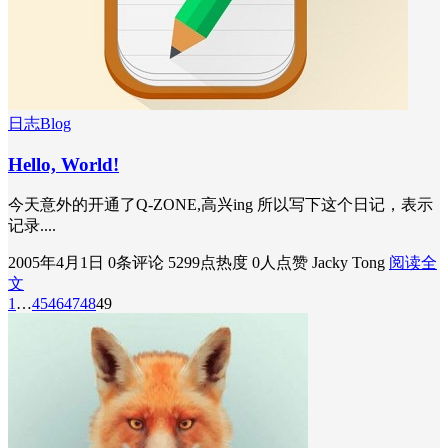
日志Blog
Hello, World!
今天意外的开通了Q-ZONE,高兴ing 所以写下这个日记，表示
记录....
2005年4月1日
0条评论
5299点热度
0人点赞
Jacky Tong
阅读全
文
1
…
45
46
47
48
49