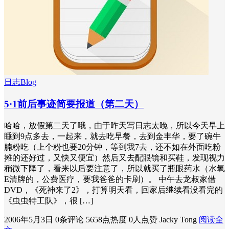
日志Blog
5·1前后事迹简要报道（第二天）
哈哈，放假第二天了哦，由于昨天写日志太晚，所以今天早上
睡到9点多去，一起来，就去吃早餐，去到金丰华，要了碗牛
腩粉吃（上个粉也要20分钟，等到我7去，还不如在外面吃粉
摊的还好过，又快又便宜）然后又去配眼镜和买鞋，发现视力
稍微下降了，看来以后要注意了，所以就买了瓶眼药水（水氧
E清牌的，公费医疗，要我爸爸的卡刷）。 中午去龙叔家借
DVD，《死神来了2》，打算明天看，回家后继续看没看完的
《虫虫特工队》，很 […]
2006年5月3日
0条评论
5658点热度
0人点赞
Jacky Tong
阅读全