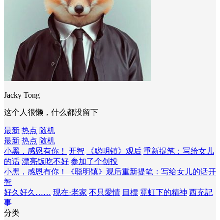
Jacky Tong
这个人很懒，什么都没留下
最新
热点
随机
最新
热点
随机
小黑，感恩有你！
开智
《聪明镇》观后
重新提笔：写给女儿
的话
漂亮饭吃不好
参加了个创投
小黑，感恩有你！
《聪明镇》观后
重新提笔：写给女儿的话
开
智
好久好久……
现在·老家
不只愛情
目標
霓虹下的精神
西充記
事
分类