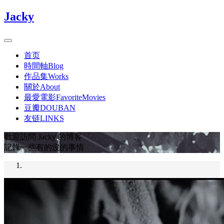
Jacky
首页
時間軸Blog
作品集Works
關於About
最愛電影FavoriteMovies
豆瓣DOUBAN
友链LINKS
歡迎訪問 Jacky 的博客
記錄一些有的沒的事情