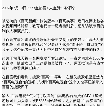
2007年3月10日
5273点热度
0人点赞
0条评论
被恶搞的《百高新闻》搞笑版本《百高实事》近日在网上被各
大视频网站转载，教育电视台一记者看到后，想采访该节目的
制作人和演员们。
《百高实事》讲述的是歌颂社会主义制度的美好，百高无乱收
费现象。但是教育电视台的记者认为这是“唱正歌，讲讽刺”的
片子，这个记者一直认为片中所讲的学校存在乱收费的行为。
该片于前几天被一名网友发至右江论坛，一夜之间就有1000多
点击率，随后次日早上该视频又被撤下了。原因据说是有该学
校的老师看见并反映了。
在百度我们看到，搜索“百高”二字时，在相关搜索项里竟然有
“百高电视台”的选项，说明“百高电视台”这个关键字已被录入
百度的搜索库了
输入“百高电视台”我们可以看到百高电视台拍摄的MV《星光
游乐园》为头条，被BS365网站转载，之后便是“百高实事”的
搜索项目了，该片被优视网、秋毫视频网、娱乐吧、六间房、