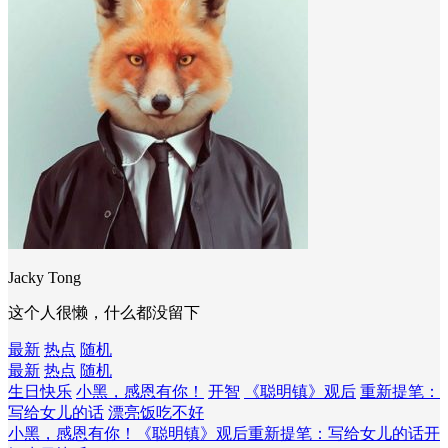
Jacky Tong
这个人很懒，什么都没留下
最新
热点
随机
最新
热点
随机
生日快乐
小黑，感恩有你！
开智
《聪明镇》观后
重新提笔：
写给女儿的话
漂亮饭吃不好
小黑，感恩有你！
《聪明镇》观后
重新提笔：写给女儿的话
开