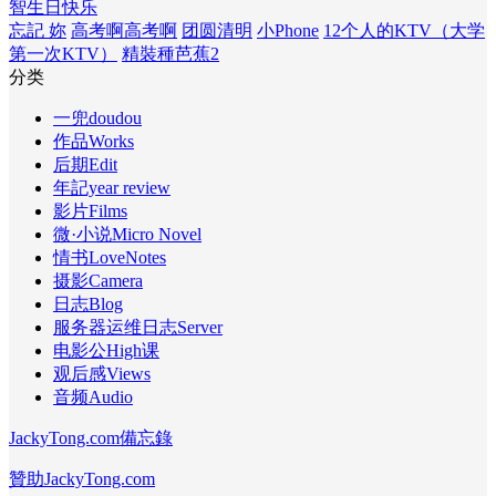
智
生日快乐
忘記 妳
高考啊高考啊
团圆清明
小Phone
12个人的KTV（大学
第一次KTV）
精裝種芭蕉2
分类
一兜doudou
作品Works
后期Edit
年記year review
影片Films
微·小说Micro Novel
情书LoveNotes
摄影Camera
日志Blog
服务器运维日志Server
电影公High课
观后感Views
音频Audio
JackyTong.com備忘錄
贊助JackyTong.com