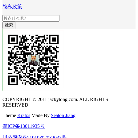
隐私政策
搜索
COPYRIGHT © 2011 jackytong.com. ALL RIGHTS
RESERVED.
Theme
Kratos
Made By
Seaton Jiang
蜀ICP备13011935号
川公网安备51010802032037号