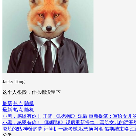
Jacky Tong
这个人很懒，什么都没留下
最新
热点
随机
最新
热点
随机
小黑，感恩有你！
开智
《聪明镇》观后
重新提笔：写给女儿
小黑，感恩有你！
《聪明镇》观后
重新提笔：写给女儿的话
开
尷尬的點
神發的夢
计算机一级考试.我想换网名
假期结束咯
江
分类