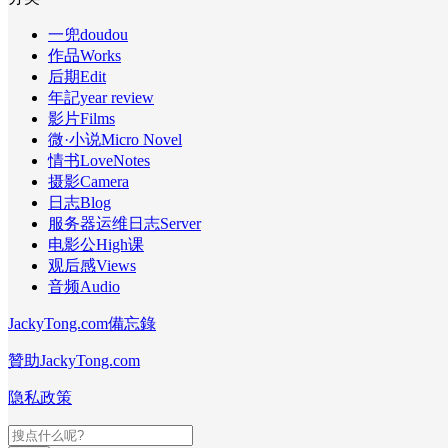
一兜doudou
作品Works
后期Edit
年記year review
影片Films
微·小说Micro Novel
情书LoveNotes
摄影Camera
日志Blog
服务器运维日志Server
电影公High课
观后感Views
音频Audio
JackyTong.com備忘錄
贊助JackyTong.com
隐私政策