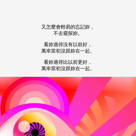
又怎麼會輕易的忘記妳，
不去窺探妳。
看妳過得沒有以前好，
萬幸當初沒跟妳在一起。
看妳過得比以前更好，
萬幸當初沒跟妳在一起。