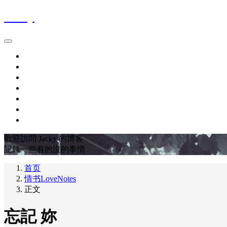
Jacky
首页
時間軸Blog
作品集Works
關於About
最愛電影FavoriteMovies
豆瓣DOUBAN
友链LINKS
歡迎訪問 Jacky 的博客
記錄一些有的沒的事情
首页
情书LoveNotes
正文
忘記 妳