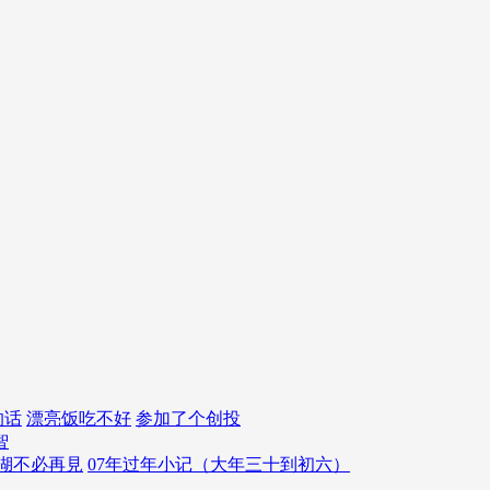
的话
漂亮饭吃不好
参加了个创投
智
湖不必再見
07年过年小记（大年三十到初六）