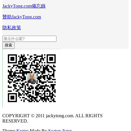
JackyTong.com備忘錄
贊助JackyTong.com
隐私政策
搜索
COPYRIGHT © 2011 jackytong.com. ALL RIGHTS
RESERVED.
Theme
Kratos
Made By
Seaton Jiang