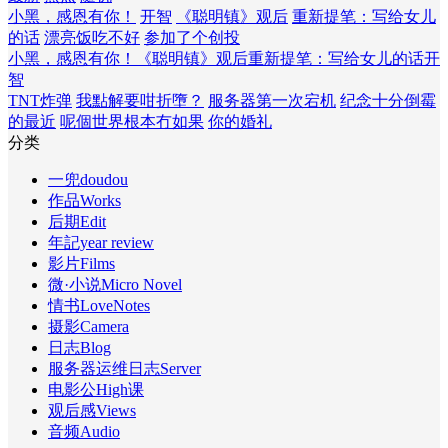
小黑，感恩有你！
开智
《聪明镇》观后
重新提笔：写给女儿
的话
漂亮饭吃不好
参加了个创投
小黑，感恩有你！
《聪明镇》观后
重新提笔：写给女儿的话
开
智
TNT炸弹
我點解要咁折墮？
服务器第一次宕机
纪念十分倒霉
的最近
呢個世界根本冇如果
你的婚礼
分类
一兜doudou
作品Works
后期Edit
年記year review
影片Films
微·小说Micro Novel
情书LoveNotes
摄影Camera
日志Blog
服务器运维日志Server
电影公High课
观后感Views
音频Audio