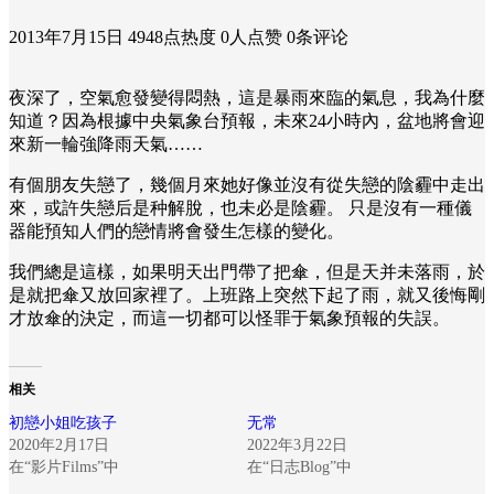
2013年7月15日
4948点热度
0人点赞
0条评论
夜深了，空氣愈發變得悶熱，這是暴雨來臨的氣息，我為什麼
知道？因為根據中央氣象台預報，未來24小時內，盆地將會迎
來新一輪強降雨天氣……
有個朋友失戀了，幾個月來她好像並沒有從失戀的陰霾中走出
來，或許失戀后是种解脫，也未必是陰霾。 只是沒有一種儀
器能預知人們的戀情將會發生怎樣的變化。
我們總是這樣，如果明天出門帶了把傘，但是天并未落雨，於
是就把傘又放回家裡了。上班路上突然下起了雨，就又後悔剛
才放傘的決定，而這一切都可以怪罪于氣象預報的失誤。
相关
初戀小姐吃孩子
无常
2020年2月17日
2022年3月22日
在“影片Films”中
在“日志Blog”中