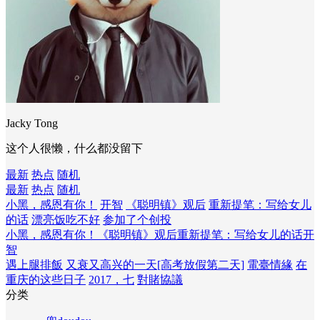
Jacky Tong
这个人很懒，什么都没留下
最新
热点
随机
最新
热点
随机
小黑，感恩有你！
开智
《聪明镇》观后
重新提笔：写给女儿
的话
漂亮饭吃不好
参加了个创投
小黑，感恩有你！
《聪明镇》观后
重新提笔：写给女儿的话
开
智
遇上腿排飯
又衰又高兴的一天[高考放假第二天]
電臺情緣
在
重庆的这些日子
2017，七
對賭協議
分类