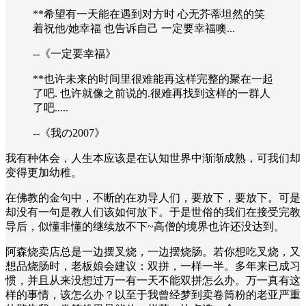
**希望有一天能在遇到对方时 心无芥蒂坦然的笑
着祝他/她幸福 也告诉自己 一定要幸福噢...
--《一定要幸福》
**也许未来的时间里很难能再这样完整的聚在一起
了吧. 也许就像之前说的.很难再找到这样的一群人
了吧.....
--《我の2007》
我有种体会，人生本应该是在认知世界中渐渐成熟，可我们却
变得更加幼稚。
在佛教的金句中，不断的在劝导人们，要放下，要放下。可是
却没有一句是教人们该如何放下。于是世俗的我们在接受完教
导后，似懂非懂的继续放不下~高僧的境界也许还没达到。
阿森烧卖店总是一边摆叉烧，一边摆烧肠。若你想吃叉烧，又
想品烧肠时，老板娘会建议：双拼，一样一半。多年来已成习
惯，并且从来没想过万一有一天不能双拼怎么办。万一真有这
样的事情，该怎么办？以至于我曾经梦到卖卷筒粉的老亚严重