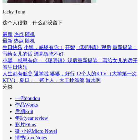
Jacky Tong
这个人很懒，什么都没留下
最新
热点
随机
最新
热点
随机
生日快乐
小黑，感恩有你！
开智
《聪明镇》观后
重新提笔：
写给女儿的话
漂亮饭吃不好
小黑，感恩有你！
《聪明镇》观后
重新提笔：写给女儿的话
开
智
生日快乐
人生都有低谷
返学啦
婆婆，好行
12个人的KTV（大学第一次
KTV）
夏日，一帮七人，大王岭漂流
游水啊
分类
一兜doudou
作品Works
后期Edit
年記year review
影片Films
微·小说Micro Novel
情书LoveNotes