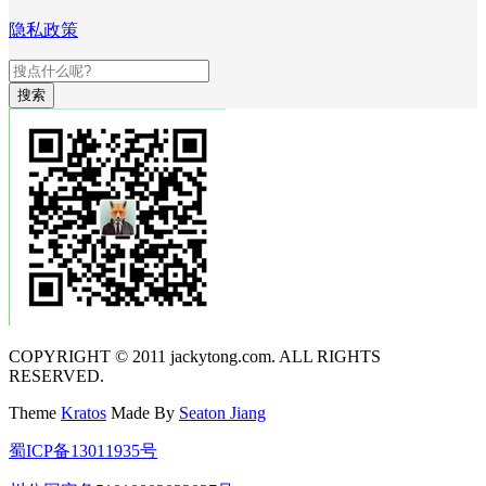
隐私政策
搜索
COPYRIGHT © 2011 jackytong.com. ALL RIGHTS
RESERVED.
Theme
Kratos
Made By
Seaton Jiang
蜀ICP备13011935号