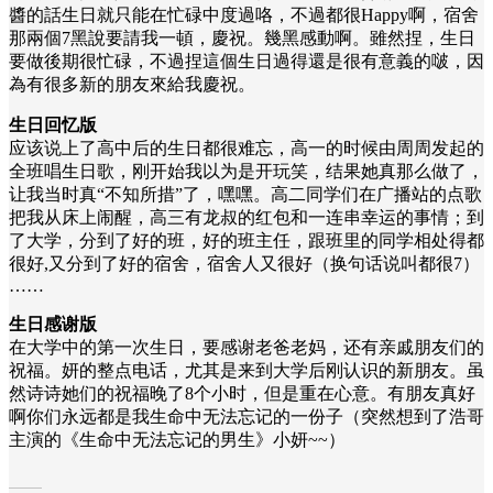
醬的話生日就只能在忙碌中度過咯，不過都很Happy啊，宿舍
那兩個7黑說要請我一頓，慶祝。幾黑感動啊。雖然捏，生日
要做後期很忙碌，不過捏這個生日過得還是很有意義的啵，因
為有很多新的朋友來給我慶祝。
生日回忆版
应该说上了高中后的生日都很难忘，高一的时候由周周发起的
全班唱生日歌，刚开始我以为是开玩笑，结果她真那么做了，
让我当时真“不知所措”了，嘿嘿。高二同学们在广播站的点歌
把我从床上闹醒，高三有龙叔的红包和一连串幸运的事情；到
了大学，分到了好的班，好的班主任，跟班里的同学相处得都
很好,又分到了好的宿舍，宿舍人又很好（换句话说叫都很7）
……
生日感谢版
在大学中的第一次生日，要感谢老爸老妈，还有亲戚朋友们的
祝福。妍的整点电话，尤其是来到大学后刚认识的新朋友。虽
然诗诗她们的祝福晚了8个小时，但是重在心意。有朋友真好
啊你们永远都是我生命中无法忘记的一份子（突然想到了浩哥
主演的《生命中无法忘记的男生》小妍~~）