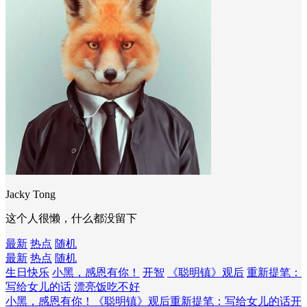
Jacky Tong
这个人很懒，什么都没留下
最新
热点
随机
最新
热点
随机
生日快乐
小黑，感恩有你！
开智
《聪明镇》观后
重新提笔：
写给女儿的话
漂亮饭吃不好
小黑，感恩有你！
《聪明镇》观后
重新提笔：写给女儿的话
开