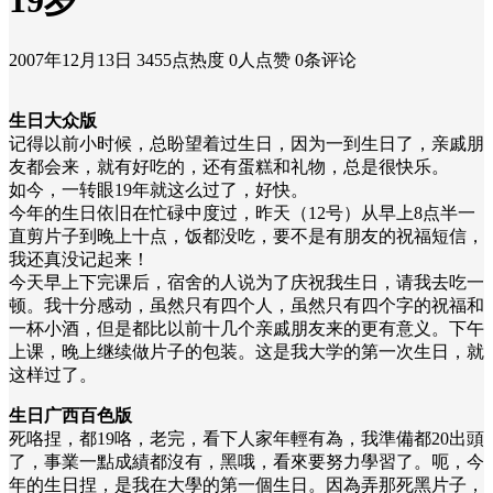
19岁
2007年12月13日
3455点热度
0人点赞
0条评论
生日大众版
记得以前小时候，总盼望着过生日，因为一到生日了，亲戚朋
友都会来，就有好吃的，还有蛋糕和礼物，总是很快乐。
如今，一转眼19年就这么过了，好快。
今年的生日依旧在忙碌中度过，昨天（12号）从早上8点半一
直剪片子到晚上十点，饭都没吃，要不是有朋友的祝福短信，
我还真没记起来！
今天早上下完课后，宿舍的人说为了庆祝我生日，请我去吃一
顿。我十分感动，虽然只有四个人，虽然只有四个字的祝福和
一杯小酒，但是都比以前十几个亲戚朋友来的更有意义。下午
上课，晚上继续做片子的包装。这是我大学的第一次生日，就
这样过了。
生日广西百色版
死咯捏，都19咯，老完，看下人家年輕有為，我準備都20出頭
了，事業一點成績都沒有，黑哦，看來要努力學習了。呃，今
年的生日捏，是我在大學的第一個生日。因為弄那死黑片子，