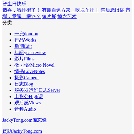
智
生日快乐
恭喜，我扑街了！
有朋自遠方來，吃塊羊排！
售后恐惧症
市
場，意識，機遇？
短片展
悼念艺术
分类
一兜doudou
作品Works
后期Edit
年記year review
影片Films
微·小说Micro Novel
情书LoveNotes
摄影Camera
日志Blog
服务器运维日志Server
电影公High课
观后感Views
音频Audio
JackyTong.com備忘錄
贊助JackyTong.com