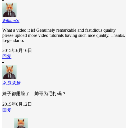
WilliamSt
What a video it is! Genuinely remarkable and fastidious quality,
please upload more video tutorials having such nice quality. Thanks.
Legendario.
2015年6月16日
回复
从良未遂
妹子都露脸了，帅哥为毛打码？
2015年6月12日
回复