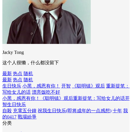
Jacky Tong
这个人很懒，什么都没留下
最新
热点
随机
最新
热点
随机
生日快乐
小黑，感恩有你！
开智
《聪明镇》观后
重新提笔：
写给女儿的话
漂亮饭吃不好
小黑，感恩有你！
《聪明镇》观后
重新提笔：写给女儿的话
开
智
生日快乐
自殺
充電五分鐘
祝我生日快乐(即将成年的一点感想)
十年
我
的0417
戰場紛爭
分类