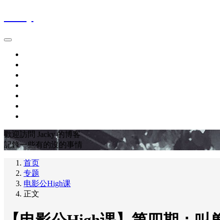
Jacky
首页
時間軸Blog
作品集Works
關於About
最愛電影FavoriteMovies
豆瓣DOUBAN
友链LINKS
歡迎訪問 Jacky 的博客
記錄一些有的沒的事情
首页
专题
电影公High课
正文