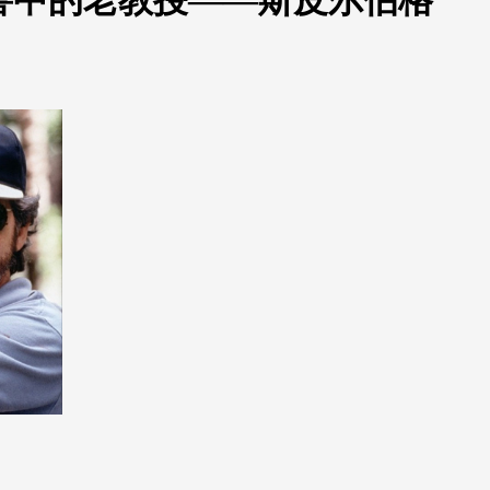
叫兽中的老教授——斯皮尔伯格