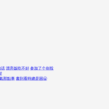
的话
漂亮饭吃不好
参加了个创投
智
氣那點事
書到看時總是困🥱