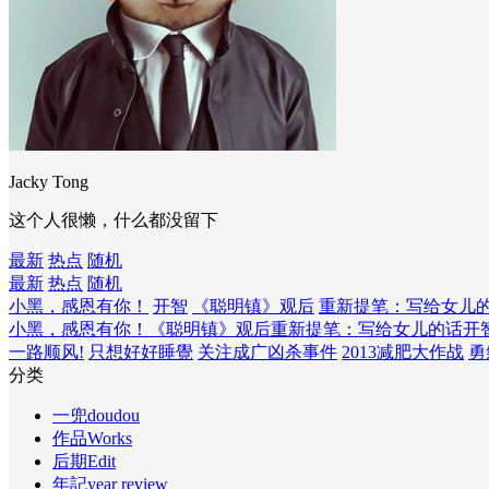
Jacky Tong
这个人很懒，什么都没留下
最新
热点
随机
最新
热点
随机
小黑，感恩有你！
开智
《聪明镇》观后
重新提笔：写给女儿
小黑，感恩有你！
《聪明镇》观后
重新提笔：写给女儿的话
开
一路顺风!
只想好好睡覺
关注成广凶杀事件
2013减肥大作战
勇
分类
一兜doudou
作品Works
后期Edit
年記year review