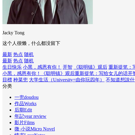
Jacky Tong
这个人很懒，什么都没留下
最新
热点
随机
最新
热点
随机
生日快乐
小黑，感恩有你！
开智
《聪明镇》观后
重新提笔：
小黑，感恩有你！
《聪明镇》观后
重新提笔：写给女儿的话
开
目標
种菜兜
大学生活（University=由你玩四年）
不知道想說什
分类
一兜doudou
作品Works
后期Edit
年記year review
影片Films
微·小说Micro Novel