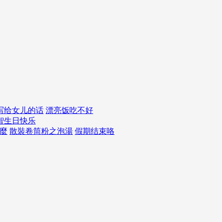
写给女儿的话
漂亮饭吃不好
智
生日快乐
麼
散裝卷筒粉之泡湯
假期结束咯