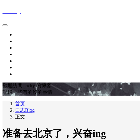
Jacky
首页
時間軸Blog
作品集Works
關於About
最愛電影FavoriteMovies
豆瓣DOUBAN
友链LINKS
歡迎訪問 Jacky 的博客
記錄一些有的沒的事情
首页
日志Blog
正文
准备去北京了，兴奋ing