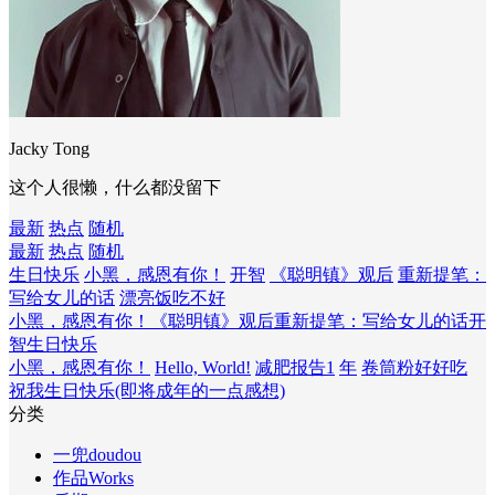
Jacky Tong
这个人很懒，什么都没留下
最新
热点
随机
最新
热点
随机
生日快乐
小黑，感恩有你！
开智
《聪明镇》观后
重新提笔：
写给女儿的话
漂亮饭吃不好
小黑，感恩有你！
《聪明镇》观后
重新提笔：写给女儿的话
开
智
生日快乐
小黑，感恩有你！
Hello, World!
减肥报告1
年
卷筒粉好好吃
祝我生日快乐(即将成年的一点感想)
分类
一兜doudou
作品Works