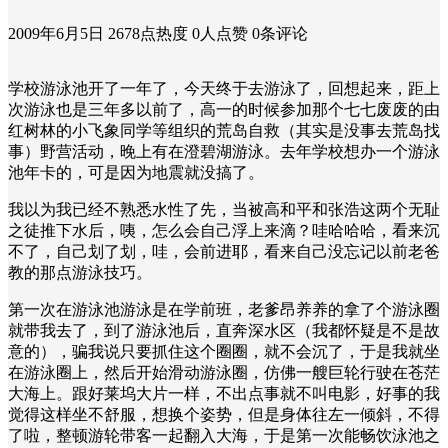
2009年6月5日
2678点热度
0人点赞
0条评论
学校游泳池开了一年了，今天终于去游泳了，回想起来，距上
次游泳也是三年多以前了，高一的时候参加那个七七废废的由
红树林的小飞象同学等组织的荒岛自救（其实是没事去荒岛找
事）野营活动，晚上有在澄碧湖游泳。去年学校想办一个游泳
池年卡的，可是因为地震就没搞了。
我以为我已经不熟悉水性了先，当被高和平和张浩这两个无耻
之徒推下水后，咦，怎么会自己浮上来滴？哇哈哈哈，看来沉
不了，自己划了划，哇，会前进耶，看来自己没忘记以前老爸
教的那点游泳技巧。
第一次在游泳池游泳是在学前班，老爹昂养养的拿了个游泳圈
就带我去了，到了游泳池后，直奔深水区（我都怀疑是不是故
意的），骗我说只要抓住这个圈圈，就不会沉了，于是我就坐
在游泳圈上，然后开始滑动游泳圈，仿佛一艘巨轮行驶在苍茫
大海上。跟好莱坞大片一样，不出点事就不叫电影，好事的我
觉得这样坐不舒服，想换个姿势，但是身体往左一倾斜，不得
了啦，整顿游轮带客一起翻入大海，于是第一次能畅饮泳池之