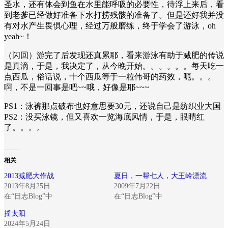
圣水，还有体会到鱼在水里能呼吸的必要性，待浮上来后，看
到老爹已经做好准备下水打捞残骸的准备了。但是还好我并没
有对水产生畏惧心理，经过万般磨练，终于学会了游泳，oh
yeah~！
（闪回）游完了后发现还真累耶，看来游泳有助于减肥的传说
是真滴，于是，我决定了，从今晚开始。。。。。。每天吃一
点西瓜，俗话说，十个西瓜等于一粒伟哥的药效，呃。。。
啊，不是一回事是吧~~哦，好像是耶~~~
PS1：泳裤那点破布也好意思要30元，还说自己是纺织业大国
PS2：没买泳镜，但又喜欢一览海底风情，于是，眼睛红
了。。。。
相关
2013减肥大作战
夏日，一帮七人，大王岭漂流
2013年8月25日
2009年7月22日
在“日志Blog”中
在“日志Blog”中
摇太阳
2024年5月24日